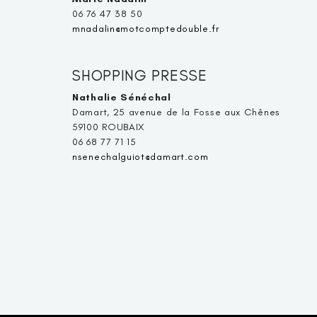
06 76 47 38 50
mnadalin@motcomptedouble.fr
SHOPPING PRESSE
Nathalie Sénéchal
Damart, 25 avenue de la Fosse aux Chênes
59100 ROUBAIX
06 68 77 71 15
nsenechalguiot@damart.com